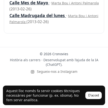
Calle Mes de Mayo
·
Marta Bou i Antoni Palmarola
(2013-02-26)
Calle Madrugada del lunes
·
Marta Bou i Antoni
(2013-02-26)
Palmarola
© 2026 Cronovies
Història als carrers · Desenvolupat amb l’ajuda de la IA
(ChatGPT).
Segueix-nos a Instagram
Aquest lloc només fa servir cookies tècniques
necessàries per funcionar (p. ex. idioma). No
D’acord
fem servir analítica.