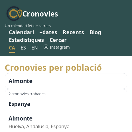
Cronovies
Un calendari fet de carrers
Calendari
+dates
Recents
Blog
Estadístiques
Cercar
Instagram
CA
ES
EN
Cronovies per població
Almonte
2 cronovies trobades
Espanya
Almonte
Huelva, Andalusia, Espanya