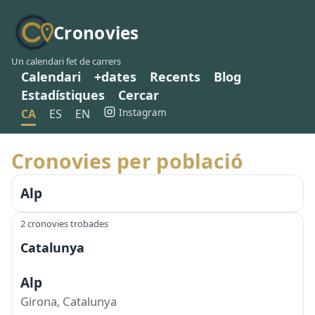
Cronovies
Un calendari fet de carrers
Calendari
+dates
Recents
Blog
Estadístiques
Cercar
Instagram
CA
ES
EN
Cronovies per població
Alp
2 cronovies trobades
Catalunya
Alp
Girona, Catalunya