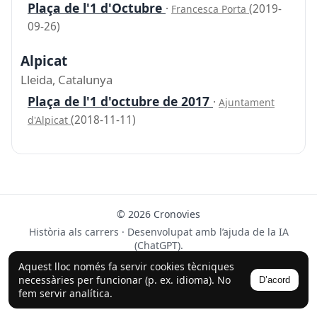
Plaça de l'1 d'Octubre
·
(2019-
Francesca Porta
09-26)
Alpicat
Lleida, Catalunya
Plaça de l'1 d'octubre de 2017
·
Ajuntament
(2018-11-11)
d'Alpicat
© 2026 Cronovies
Història als carrers · Desenvolupat amb l’ajuda de la IA
(ChatGPT).
Segueix-nos a Instagram
Aquest lloc només fa servir cookies tècniques
necessàries per funcionar (p. ex. idioma). No
D’acord
fem servir analítica.