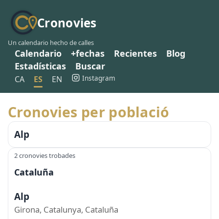
Cronovies
Un calendario hecho de calles
Calendario
+fechas
Recientes
Blog
Estadísticas
Buscar
Instagram
CA
ES
EN
Cronovies per població
Alp
2 cronovies trobades
Cataluña
Alp
Girona, Catalunya, Cataluña