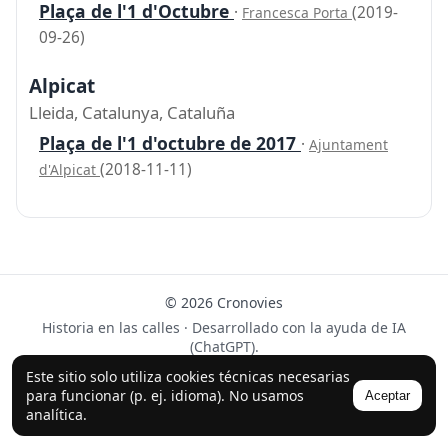
Plaça de l'1 d'Octubre
·
(2019-
Francesca Porta
09-26)
Alpicat
Lleida, Catalunya, Cataluña
Plaça de l'1 d'octubre de 2017
·
Ajuntament
(2018-11-11)
d'Alpicat
© 2026 Cronovies
Historia en las calles · Desarrollado con la ayuda de IA
(ChatGPT).
Síguenos en Instagram
Este sitio solo utiliza cookies técnicas necesarias
para funcionar (p. ej. idioma). No usamos
Aceptar
analítica.