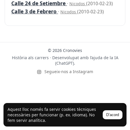
Calle 24 de Setiembre
·
(2010-02-23)
Nicodos
Calle 3 de Febrero
·
(2010-02-23)
Nicodos
© 2026 Cronovies
Història als carrers · Desenvolupat amb l’ajuda de la IA
(ChatGPT).
Segueix-nos a Instagram
Aquest lloc només fa servir cookies tècniques
necessàries per funcionar (p. ex. idioma). No
D’acord
fem servir analítica.