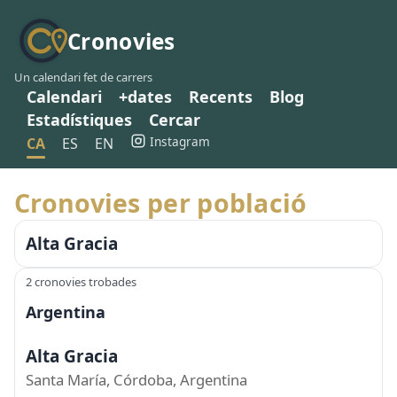
Cronovies
Un calendari fet de carrers
Calendari
+dates
Recents
Blog
Estadístiques
Cercar
Instagram
CA
ES
EN
Cronovies per població
Alta Gracia
2 cronovies trobades
Argentina
Alta Gracia
Santa María, Córdoba, Argentina