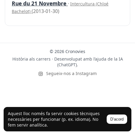
Rue du 21 Novembre
·
Intercultura (Chloé
(2013-01-30)
Bachelot)
© 2026 Cronovies
Història als carrers · Desenvolupat amb l’ajuda de la IA
(ChatGPT).
Segueix-nos a Instagram
Aquest lloc només fa servir cookies tècniques
necessàries per funcionar (p. ex. idioma). No
D’acord
fem servir analítica.