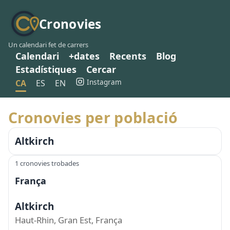
Cronovies
Un calendari fet de carrers
Calendari
+dates
Recents
Blog
Estadístiques
Cercar
Instagram
CA
ES
EN
Cronovies per població
Altkirch
1 cronovies trobades
França
Altkirch
Haut-Rhin, Gran Est, França