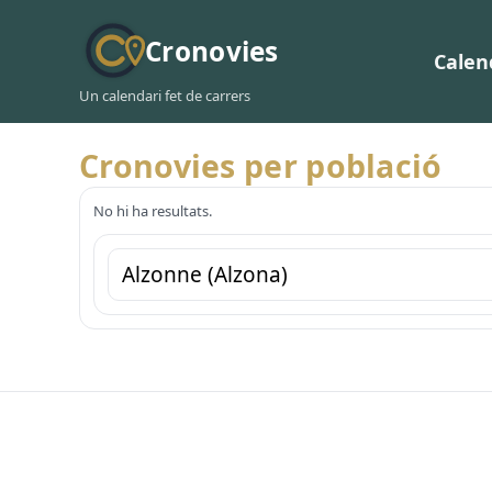
Cronovies
Calen
Un calendari fet de carrers
Cronovies per població
No hi ha resultats.