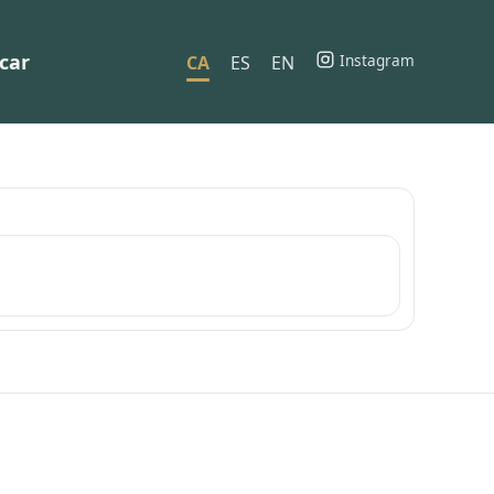
car
Instagram
CA
ES
EN