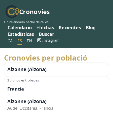
Cronovies
Un calendario hecho de calles
Calendario
+fechas
Recientes
Blog
Estadísticas
Buscar
Instagram
CA
ES
EN
Cronovies per població
Alzonne (Alzona)
3 cronovies trobades
Francia
Alzonne (Alzona)
Aude, Occitania, Francia