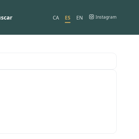
scar
Instagram
CA
ES
EN