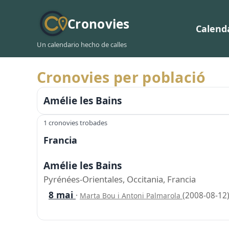
Cronovies
Calend
Un calendario hecho de calles
Cronovies per població
Amélie les Bains
1 cronovies trobades
Francia
Amélie les Bains
Pyrénées-Orientales, Occitania, Francia
8 mai
·
(2008-08-12
Marta Bou i Antoni Palmarola