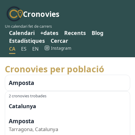
Cronovies
Un calendari fet de carrers
Calendari
+dates
Recents
Blog
Estadístiques
Cercar
Instagram
CA
ES
EN
Cronovies per població
Amposta
2 cronovies trobades
Catalunya
Amposta
Tarragona, Catalunya