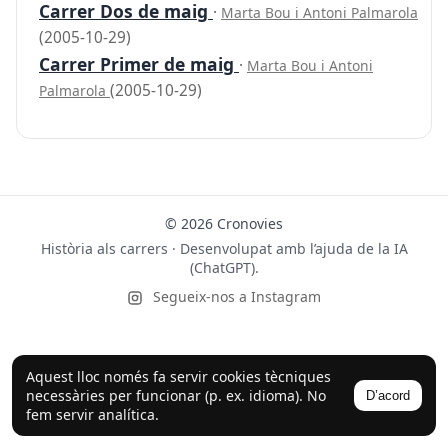
Carrer Dos de maig
·
Marta Bou i Antoni Palmarola
(2005-10-29)
Carrer Primer de maig
·
Marta Bou i Antoni
(2005-10-29)
Palmarola
© 2026 Cronovies
Història als carrers · Desenvolupat amb l’ajuda de la IA
(ChatGPT).
Segueix-nos a Instagram
Aquest lloc només fa servir cookies tècniques
necessàries per funcionar (p. ex. idioma). No
D’acord
fem servir analítica.