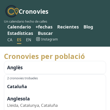
Cronovies
Un calendario hecho de calles
Calendario
+fechas
Recientes
Blog
Estadísticas
Buscar
Instagram
CA
ES
EN
Cronovies per població
Anglès
2 cronovies trobades
Cataluña
Anglesola
Lleida, Catalunya, Cataluña