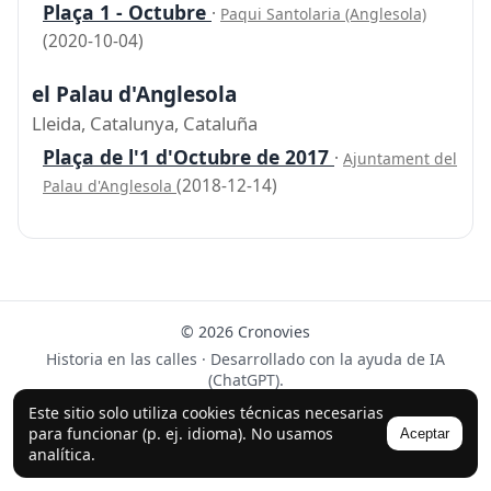
Plaça 1 - Octubre
·
Paqui Santolaria (Anglesola)
(2020-10-04)
el Palau d'Anglesola
Lleida, Catalunya, Cataluña
Plaça de l'1 d'Octubre de 2017
·
Ajuntament del
(2018-12-14)
Palau d'Anglesola
© 2026 Cronovies
Historia en las calles · Desarrollado con la ayuda de IA
(ChatGPT).
Síguenos en Instagram
Este sitio solo utiliza cookies técnicas necesarias
para funcionar (p. ej. idioma). No usamos
Aceptar
analítica.