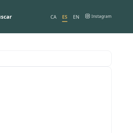
scar
Instagram
CA
ES
EN