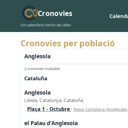
Cronovies
Calend
Un calendario hecho de calles
Cronovies per població
Anglesola
2 cronovies trobades
Cataluña
Anglesola
Lleida, Catalunya, Cataluña
Plaça 1 - Octubre
·
Paqui Santolaria (Anglesola
el Palau d'Anglesola