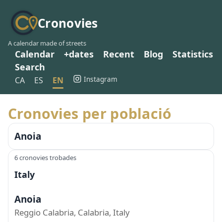
Cronovies
A calendar made of streets
Calendar
+dates
Recent
Blog
Statistics
Search
Instagram
CA
ES
EN
Cronovies per població
Anoia
6 cronovies trobades
Italy
Anoia
Reggio Calabria, Calabria, Italy