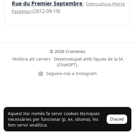
Rue du Premier Septembre
·
Intercultura (Pierre
(2012-09-19)
Pasdelou)
© 2026 Cronovies
Història als carrers · Desenvolupat amb l’ajuda de la IA
(ChatGPT).
Segueix-nos a Instagram
Aquest lloc només fa servir cookies tècniques
necessàries per funcionar (p. ex. idioma). No
D’acord
fem servir analítica.