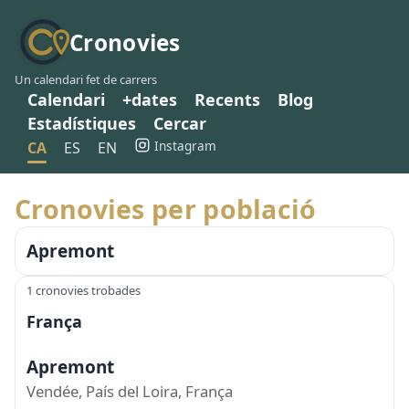
Cronovies
Un calendari fet de carrers
Calendari
+dates
Recents
Blog
Estadístiques
Cercar
Instagram
CA
ES
EN
Cronovies per població
Apremont
1 cronovies trobades
França
Apremont
Vendée, País del Loira, França