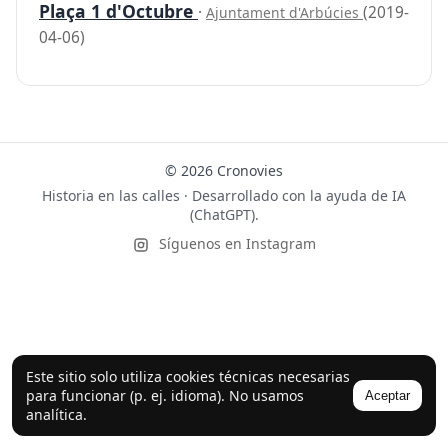
Plaça 1 d'Octubre
·
(2019-
Ajuntament d'Arbúcies
04-06)
© 2026 Cronovies
Historia en las calles · Desarrollado con la ayuda de IA
(ChatGPT).
Síguenos en Instagram
Este sitio solo utiliza cookies técnicas necesarias
para funcionar (p. ej. idioma). No usamos
Aceptar
analítica.