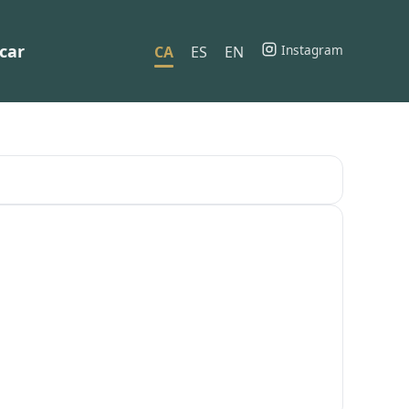
car
Instagram
CA
ES
EN