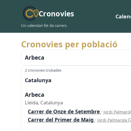
Cronovies
Calen
Un calendari fet de carrers
Cronovies per població
Arbeca
2 cronovies trobades
Catalunya
Arbeca
Lleida, Catalunya
Carrer de Onze de Setembre
·
Jordi Palmaro
Carrer del Primer de Maig
·
(
Jordi Palmarola