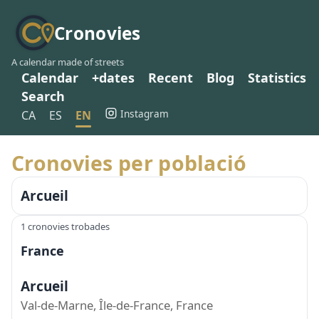
Cronovies
A calendar made of streets
Calendar
+dates
Recent
Blog
Statistics
Search
Instagram
CA
ES
EN
Cronovies per població
Arcueil
1 cronovies trobades
France
Arcueil
Val-de-Marne, Île-de-France, France