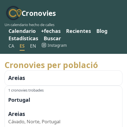
Cronovies
Un calendario hecho de calles
Calendario
+fechas
Recientes
Blog
Estadísticas
Buscar
Instagram
CA
ES
EN
Cronovies per població
Areias
1 cronovies trobades
Portugal
Areias
Cávado, Norte, Portugal