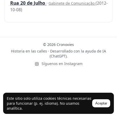
Rua 20 de Julho
·
(2012-
Gabinete de Comunicação
10-08)
© 2026 Cronovies
Historia en las calles · Desarrollado con la ayuda de IA
(ChatGPT).
Síguenos en Instagram
Este sitio solo utiliza cookies técnicas necesarias
para funcionar (p. ej. idioma). No usamos
Aceptar
analítica.