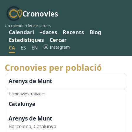
Cronovies
Un calendari fet de carrers
Calendari
+dates
Recents
Blog
Estadístiques
Cercar
Instagram
CA
ES
EN
Cronovies per població
Arenys de Munt
1 cronovies trobades
Catalunya
Arenys de Munt
Barcelona, Catalunya