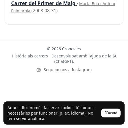
Carrer del Primer de Maig
·
Marta Bou i Antoni
(2008-08-31)
Palmarola
© 2026 Cronovies
Història als carrers · Desenvolupat amb l’ajuda de la IA
(ChatGPT).
Segueix-nos a Instagram
Aquest lloc només fa servir cookies tècniques
necessàries per funcionar (p. ex. idioma). No
D’acord
fem servir analítica.