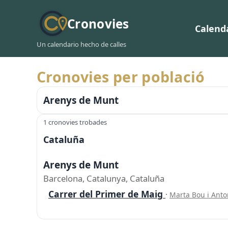
Cronovies
Calend
Un calendario hecho de calles
Cronovies per població
Arenys de Munt
1 cronovies trobades
Cataluña
Arenys de Munt
Barcelona, Catalunya, Cataluña
Carrer del Primer de Maig
·
Marta Bou i Anto