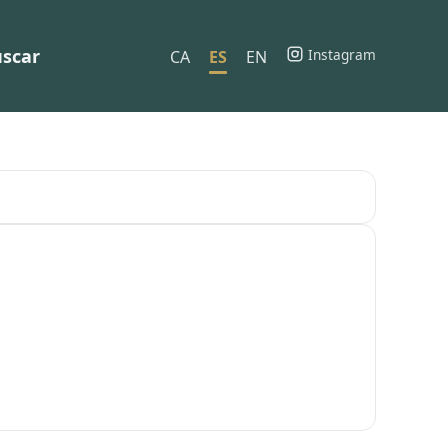
scar
Instagram
CA
ES
EN