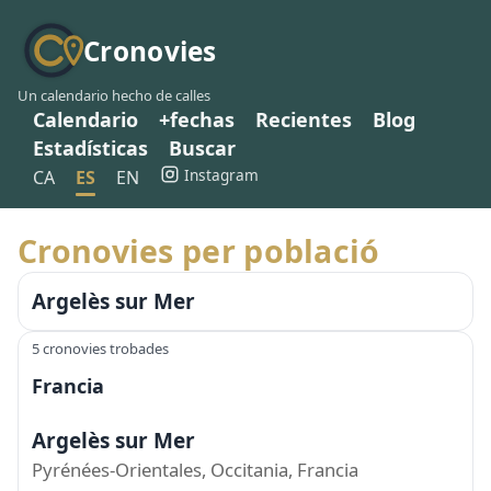
Cronovies
Un calendario hecho de calles
Calendario
+fechas
Recientes
Blog
Estadísticas
Buscar
Instagram
CA
ES
EN
Cronovies per població
Argelès sur Mer
5 cronovies trobades
Francia
Argelès sur Mer
Pyrénées-Orientales, Occitania, Francia