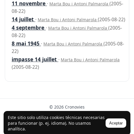
11 novembre
·
(2005-
Marta Bou i Antoni Palmarola
08-22)
14 juillet
·
(2005-08-22)
Marta Bou i Antoni Palmarola
4 septembre
·
(2005-
Marta Bou i Antoni Palmarola
08-22)
8 mai 1945
·
(2005-08-
Marta Bou i Antoni Palmarola
22)
impasse 14 juillet
·
Marta Bou i Antoni Palmarola
(2005-08-22)
© 2026 Cronovies
Historia en las calles · Desarrollado con la ayuda de IA
Este sitio solo utiliza cookies técnicas necesarias
(ChatGPT).
para funcionar (p. ej. idioma). No usamos
Aceptar
analítica.
Síguenos en Instagram