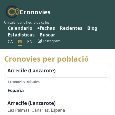
Cronovies
Un calendario hecho de calles
Calendario
+fechas
Recientes
Blog
Estadísticas
Buscar
Instagram
CA
ES
EN
Cronovies per població
Arrecife (Lanzarote)
1 cronovies trobades
España
Arrecife (Lanzarote)
Las Palmas, Canarias, España