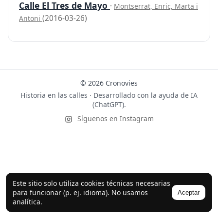
Calle El Tres de Mayo
·
Montserrat, Enric, Marta i
(2016-03-26)
Antoni
© 2026 Cronovies
Historia en las calles · Desarrollado con la ayuda de IA
(ChatGPT).
Síguenos en Instagram
Este sitio solo utiliza cookies técnicas necesarias
para funcionar (p. ej. idioma). No usamos
Aceptar
analítica.