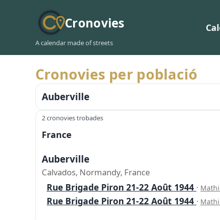
Cronovies
Ca
A calendar made of streets
Cronovies per població
Auberville
2 cronovies trobades
France
Auberville
Calvados, Normandy, France
Rue Brigade Piron 21-22 Août 1944
·
Mathi
Rue Brigade Piron 21-22 Août 1944
·
Mathi