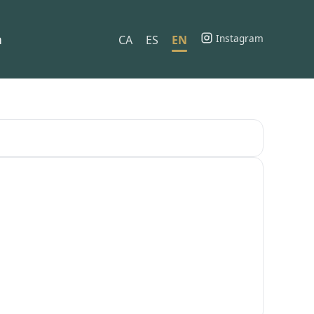
h
Instagram
CA
ES
EN