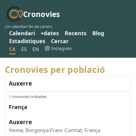
Cronovies
Un calendari fet de carrers
Calendari
+dates
Recents
Blog
Estadístiques
Cercar
Instagram
CA
ES
EN
Cronovies per població
Auxerre
1 cronovies trobades
França
Auxerre
Yonne, Borgonya-Franc Comtat, França