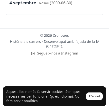
4 septembre
·
(2009-06-30)
Rosae
© 2026 Cronovies
Història als carrers · Desenvolupat amb l’ajuda de la IA
(ChatGPT).
Segueix-nos a Instagram
Aquest lloc només fa servir cookies tècniques
necessàries per funcionar (p. ex. idioma). No
D’acord
fem servir analítica.