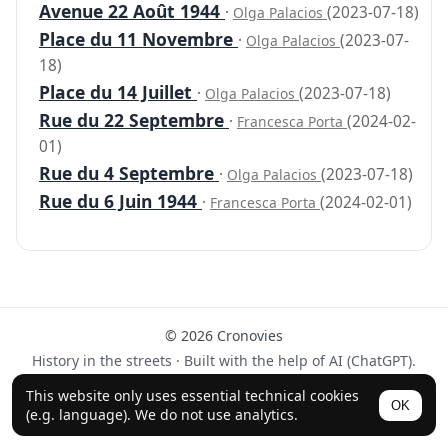
Avenue 22 Août 1944
·
(2023-07-18)
Olga Palacios
Place du 11 Novembre
·
(2023-07-
Olga Palacios
18)
Place du 14 Juillet
·
(2023-07-18)
Olga Palacios
Rue du 22 Septembre
·
(2024-02-
Francesca Porta
01)
Rue du 4 Septembre
·
(2023-07-18)
Olga Palacios
Rue du 6 Juin 1944
·
(2024-02-01)
Francesca Porta
© 2026 Cronovies
History in the streets · Built with the help of AI (ChatGPT).
Follow us on Instagram
This website only uses essential technical cookies
OK
(e.g. language). We do not use analytics.