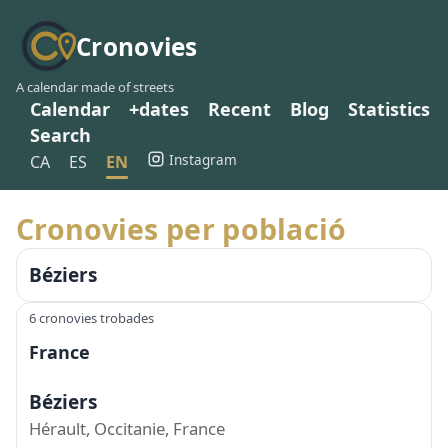
Cronovies
A calendar made of streets
Calendar
+dates
Recent
Blog
Statistics
Search
Instagram
CA
ES
EN
Cronovies per població
Béziers
6 cronovies trobades
France
Béziers
Hérault, Occitanie, France