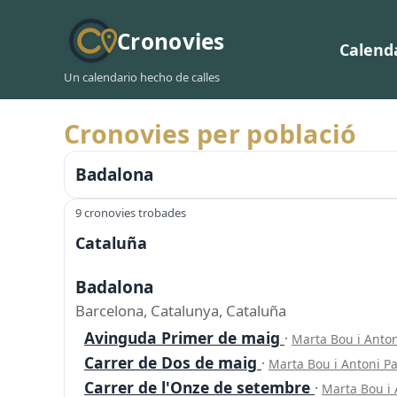
Cronovies
Calend
Un calendario hecho de calles
Cronovies per població
Badalona
9 cronovies trobades
Cataluña
Badalona
Barcelona, Catalunya, Cataluña
Avinguda Primer de maig
·
Marta Bou i Anto
Carrer de Dos de maig
·
Marta Bou i Antoni P
Carrer de l'Onze de setembre
·
Marta Bou i