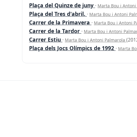
Plaça del Quinze de juny
·
Marta Bou i Anton
Plaça del Tres d'abril.
·
Marta Bou i Antoni Pa
Carrer de la Primavera
·
Marta Bou i Antoni 
Carrer de la Tardor
·
Marta Bou i Antoni Palma
Carrer Estiu
·
(201
Marta Bou i Antoni Palmarola
Plaça dels Jocs Olímpics de 1992
·
Marta Bo