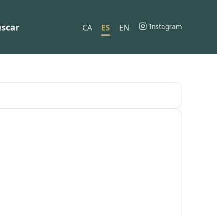
scar
Instagram
CA
ES
EN