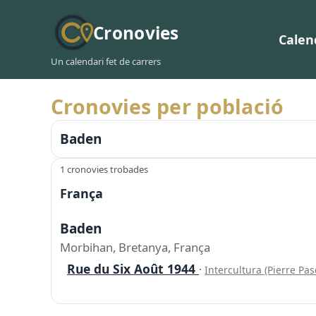
Cronovies
Calen
Un calendari fet de carrers
Cronovies per població
Baden
1 cronovies trobades
França
Baden
Morbihan, Bretanya, França
Rue du Six Août 1944
·
Intercultura (Pierre Pa