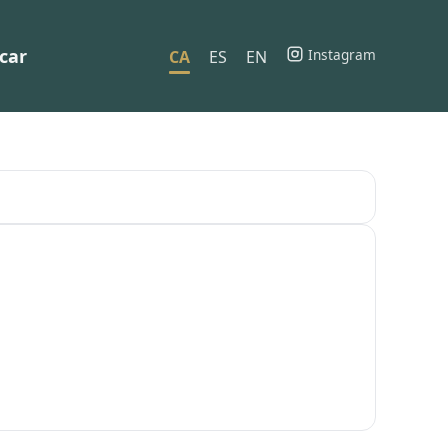
car
Instagram
CA
ES
EN