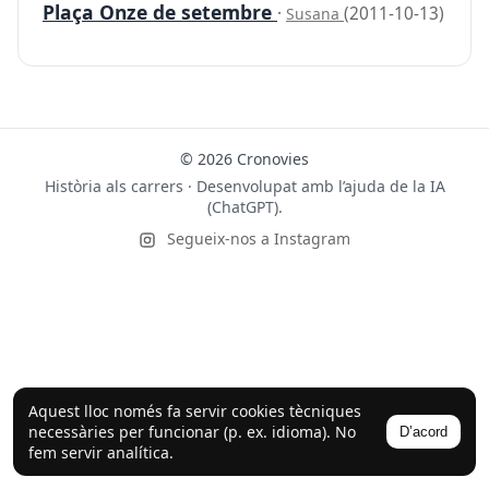
Plaça Onze de setembre
·
(2011-10-13)
Susana
© 2026 Cronovies
Història als carrers · Desenvolupat amb l’ajuda de la IA
(ChatGPT).
Segueix-nos a Instagram
Aquest lloc només fa servir cookies tècniques
necessàries per funcionar (p. ex. idioma). No
D’acord
fem servir analítica.