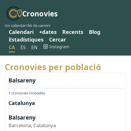
Cronovies
Un calendari fet de carrers
Calendari
+dates
Recents
Blog
Estadístiques
Cercar
Instagram
CA
ES
EN
Cronovies per població
Balsareny
1 cronovies trobades
Catalunya
Balsareny
Barcelona, Catalunya