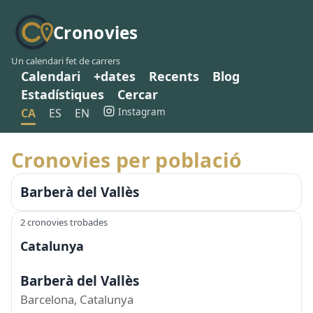
Cronovies
Un calendari fet de carrers
Calendari
+dates
Recents
Blog
Estadístiques
Cercar
Instagram
CA
ES
EN
Cronovies per població
Barberà del Vallès
2 cronovies trobades
Catalunya
Barberà del Vallès
Barcelona, Catalunya