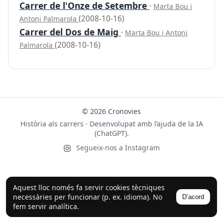
Carrer de l'Onze de Setembre
·
Marta Bou i
(2008-10-16)
Antoni Palmarola
Carrer del Dos de Maig
·
Marta Bou i Antoni
(2008-10-16)
Palmarola
© 2026 Cronovies
Història als carrers · Desenvolupat amb l’ajuda de la IA
(ChatGPT).
Segueix-nos a Instagram
Aquest lloc només fa servir cookies tècniques
necessàries per funcionar (p. ex. idioma). No
D’acord
fem servir analítica.