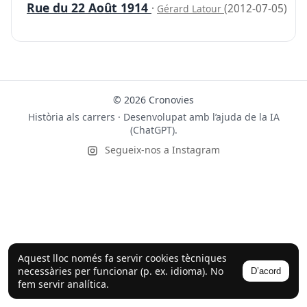
Rue du 22 Août 1914
·
(2012-07-05)
Gérard Latour
© 2026 Cronovies
Història als carrers · Desenvolupat amb l’ajuda de la IA
(ChatGPT).
Segueix-nos a Instagram
Aquest lloc només fa servir cookies tècniques
necessàries per funcionar (p. ex. idioma). No
D’acord
fem servir analítica.