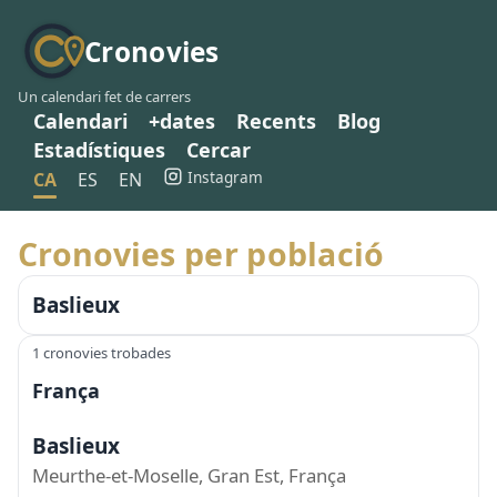
Cronovies
Un calendari fet de carrers
Calendari
+dates
Recents
Blog
Estadístiques
Cercar
Instagram
CA
ES
EN
Cronovies per població
Baslieux
1 cronovies trobades
França
Baslieux
Meurthe-et-Moselle, Gran Est, França