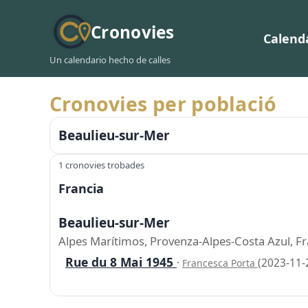
Cronovies
Calend
Un calendario hecho de calles
Cronovies per població
Beaulieu-sur-Mer
1 cronovies trobades
Francia
Beaulieu-sur-Mer
Alpes Marítimos, Provenza-Alpes-Costa Azul, Fr
Rue du 8 Mai 1945
·
(2023-11-
Francesca Porta