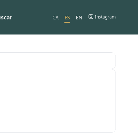
scar
Instagram
CA
ES
EN