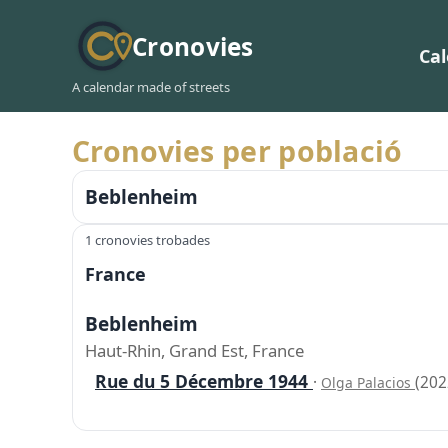
Cronovies
Ca
A calendar made of streets
Cronovies per població
Beblenheim
1 cronovies trobades
France
Beblenheim
Haut-Rhin, Grand Est, France
Rue du 5 Décembre 1944
·
(202
Olga Palacios