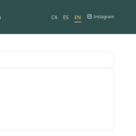
h
Instagram
CA
ES
EN