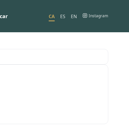
car
Instagram
CA
ES
EN