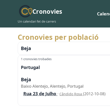
Cronovies
Calen
Un calendari fet de carrers
Cronovies per població
Beja
1 cronovies trobades
Portugal
Beja
Baixo Alentejo, Alentejo, Portugal
Rua 23 de Julho
·
(2012-10-08)
Cândido Rosa