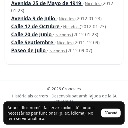
Avenida 25 de Mayo de 1919
·
(2012-
Nicodos
01-23)
Avenida 9 de Julio
·
(2012-01-23)
Nicodos
Calle 12 de Octubre
·
(2012-01-23)
Nicodos
Calle 20 de Junio
·
(2012-01-23)
Nicodos
Calle Septiembre
·
(2011-12-09)
Nicodos
Paseo de Julio
·
(2012-09-07)
Nicodos
© 2026 Cronovies
Història als carrers · Desenvolupat amb l’ajuda de la IA
(ChatGPT).
Aquest lloc només fa servir cookies tècniques
Segueix-nos a Instagram
necessàries per funcionar (p. ex. idioma). No
D’acord
fem servir analítica.