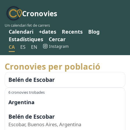
Cronovies
Un calendari fet de carrers
Calendari
+dates
Recents
Blog
Estadístiques
Cercar
Instagram
CA
ES
EN
Cronovies per població
Belén de Escobar
6 cronovies trobades
Argentina
Belén de Escobar
Escobar, Buenos Aires, Argentina