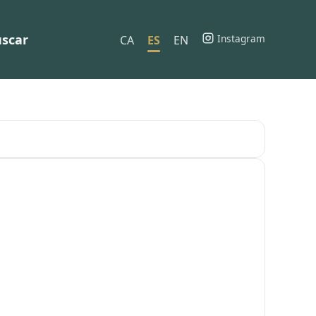
scar
Instagram
CA
ES
EN