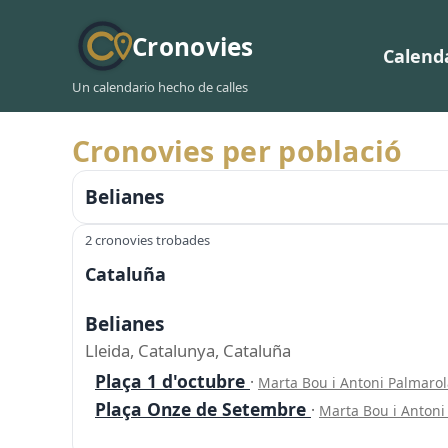
Cronovies
Calend
Un calendario hecho de calles
Cronovies per població
Belianes
2 cronovies trobades
Cataluña
Belianes
Lleida, Catalunya, Cataluña
Plaça 1 d'octubre
·
Marta Bou i Antoni Palmaro
Plaça Onze de Setembre
·
Marta Bou i Anton