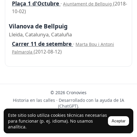
Plaça 1 d'Octubre
·
(2018-
Ajuntament de Bellpuig
10-02)
Vilanova de Bellpuig
Lleida, Catalunya, Cataluña
Carrer 11 de setembre
·
Marta Bou i Antoni
(2012-08-12)
Palmarola
© 2026 Cronovies
Historia en las calles · Desarrollado con la ayuda de IA
(ChatGPT).
Síguenos en Instagram
Este sitio solo utiliza cookies técnicas necesarias
para funcionar (p. ej. idioma). No usamos
Aceptar
analítica.