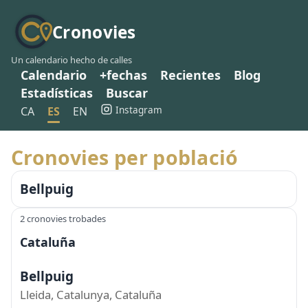
Cronovies
Un calendario hecho de calles
Calendario
+fechas
Recientes
Blog
Estadísticas
Buscar
Instagram
CA
ES
EN
Cronovies per població
Bellpuig
2 cronovies trobades
Cataluña
Bellpuig
Lleida, Catalunya, Cataluña