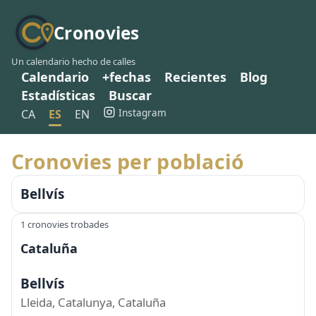
Cronovies
Un calendario hecho de calles
Calendario
+fechas
Recientes
Blog
Estadísticas
Buscar
Instagram
CA
ES
EN
Cronovies per població
Bellvís
1 cronovies trobades
Cataluña
Bellvís
Lleida, Catalunya, Cataluña