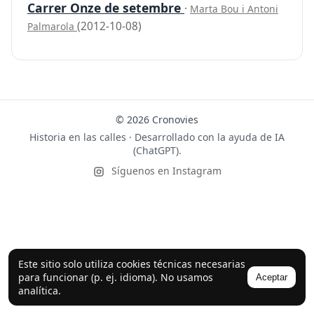
Carrer Onze de setembre
·
Marta Bou i Antoni
(2012-10-08)
Palmarola
© 2026 Cronovies
Historia en las calles · Desarrollado con la ayuda de IA
(ChatGPT).
Síguenos en Instagram
Este sitio solo utiliza cookies técnicas necesarias
para funcionar (p. ej. idioma). No usamos
Aceptar
analítica.