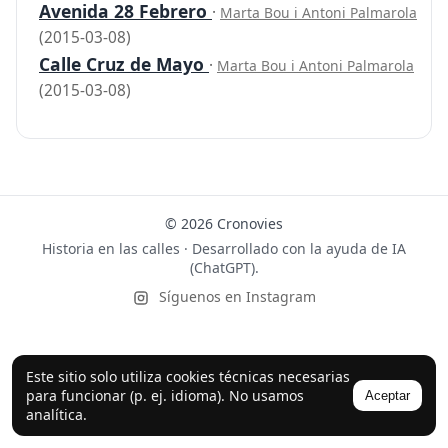
Avenida 28 Febrero
·
Marta Bou i Antoni Palmarola
(2015-03-08)
Calle Cruz de Mayo
·
Marta Bou i Antoni Palmarola
(2015-03-08)
© 2026 Cronovies
Historia en las calles · Desarrollado con la ayuda de IA
(ChatGPT).
Síguenos en Instagram
Este sitio solo utiliza cookies técnicas necesarias
para funcionar (p. ej. idioma). No usamos
Aceptar
analítica.