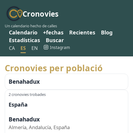
Cronovies
Un calendario hecho de calles
Calendario
+fechas
Recientes
Blog
Estadísticas
Buscar
Instagram
CA
ES
EN
Cronovies per població
Benahadux
2 cronovies trobades
España
Benahadux
Almería, Andalucía, España