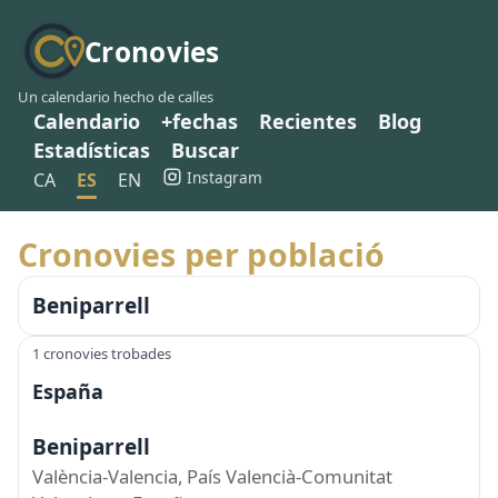
Cronovies
Un calendario hecho de calles
Calendario
+fechas
Recientes
Blog
Estadísticas
Buscar
Instagram
CA
ES
EN
Cronovies per població
Beniparrell
1 cronovies trobades
España
Beniparrell
València-Valencia, País Valencià-Comunitat