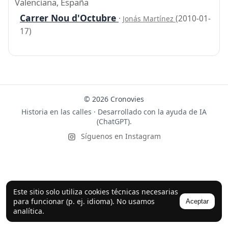
Valenciana, España
Carrer Nou d'Octubre
·
(2010-01-
Jonás Martínez
17)
© 2026 Cronovies
Historia en las calles · Desarrollado con la ayuda de IA
(ChatGPT).
Síguenos en Instagram
Este sitio solo utiliza cookies técnicas necesarias
para funcionar (p. ej. idioma). No usamos
Aceptar
analítica.