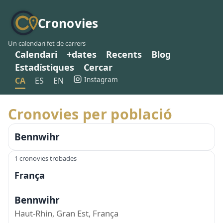
Cronovies
Un calendari fet de carrers
Calendari
+dates
Recents
Blog
Estadístiques
Cercar
Instagram
CA
ES
EN
Cronovies per població
Bennwihr
1 cronovies trobades
França
Bennwihr
Haut-Rhin, Gran Est, França