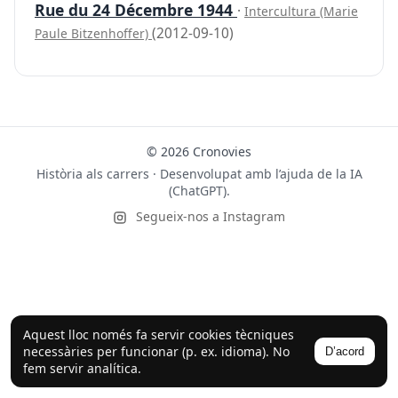
Rue du 24 Décembre 1944
·
Intercultura (Marie
(2012-09-10)
Paule Bitzenhoffer)
© 2026 Cronovies
Història als carrers · Desenvolupat amb l’ajuda de la IA
(ChatGPT).
Segueix-nos a Instagram
Aquest lloc només fa servir cookies tècniques
necessàries per funcionar (p. ex. idioma). No
D’acord
fem servir analítica.