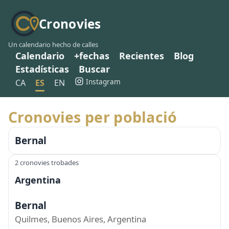
Cronovies
Un calendario hecho de calles
Calendario
+fechas
Recientes
Blog
Estadísticas
Buscar
Instagram
CA
ES
EN
Cronovies per població
Bernal
2 cronovies trobades
Argentina
Bernal
Quilmes, Buenos Aires, Argentina