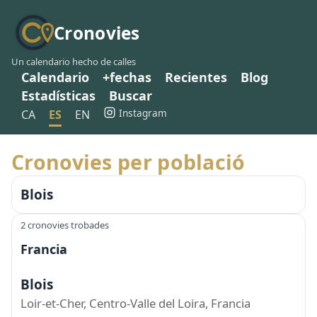
Cronovies
Un calendario hecho de calles
Calendario
+fechas
Recientes
Blog
Estadísticas
Buscar
Instagram
CA
ES
EN
Cronovies per població
Blois
2 cronovies trobades
Francia
Blois
Loir-et-Cher, Centro-Valle del Loira, Francia