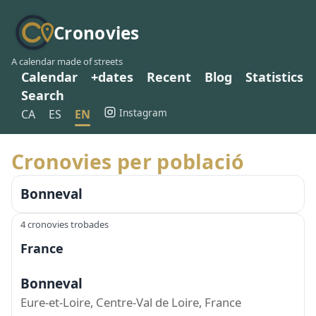
Cronovies
A calendar made of streets
Calendar
+dates
Recent
Blog
Statistics
Search
Instagram
CA
ES
EN
Cronovies per població
Bonneval
4 cronovies trobades
France
Bonneval
Eure-et-Loire, Centre-Val de Loire, France