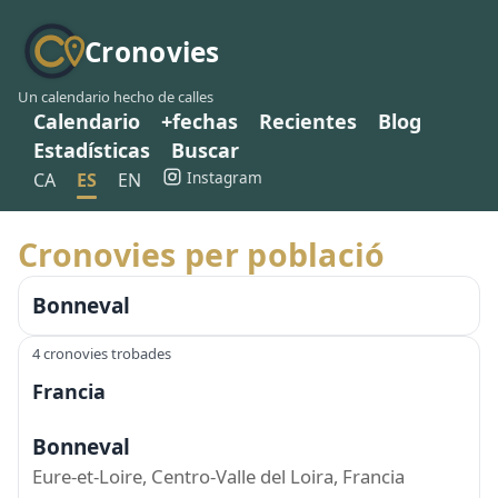
Cronovies
Un calendario hecho de calles
Calendario
+fechas
Recientes
Blog
Estadísticas
Buscar
Instagram
CA
ES
EN
Cronovies per població
Bonneval
4 cronovies trobades
Francia
Bonneval
Eure-et-Loire, Centro-Valle del Loira, Francia