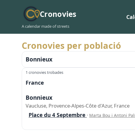
Cronovies
Ca
A calendar made of streets
Cronovies per població
Bonnieux
1 cronovies trobades
France
Bonnieux
Vaucluse, Provence-Alpes-Côte d'Azur, France
Place du 4 Septembre
·
Marta Bou i Antoni Pa