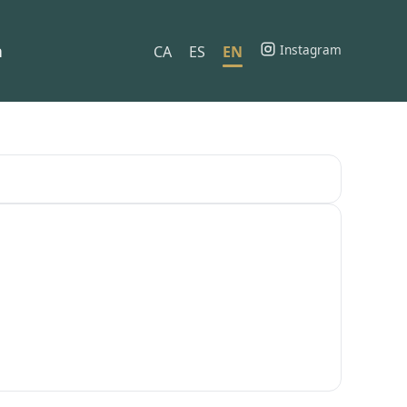
h
Instagram
CA
ES
EN