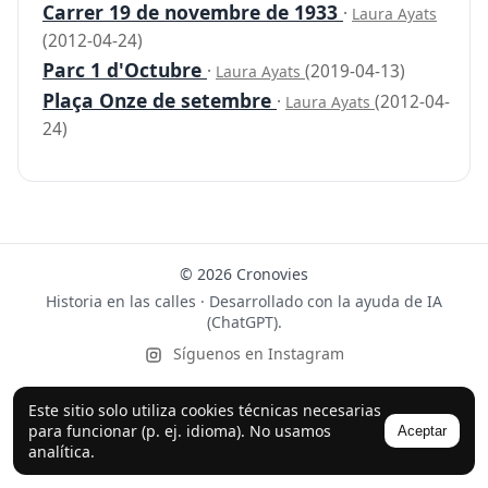
Carrer 19 de novembre de 1933
·
Laura Ayats
(2012-04-24)
Parc 1 d'Octubre
·
(2019-04-13)
Laura Ayats
Plaça Onze de setembre
·
(2012-04-
Laura Ayats
24)
© 2026 Cronovies
Historia en las calles · Desarrollado con la ayuda de IA
(ChatGPT).
Síguenos en Instagram
Este sitio solo utiliza cookies técnicas necesarias
para funcionar (p. ej. idioma). No usamos
Aceptar
analítica.