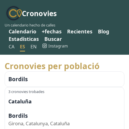
Cronovies
Un calendario hecho de calles
Calendario
+fechas
Recientes
Blog
Estadísticas
Buscar
Instagram
CA
ES
EN
Cronovies per població
Bordils
3 cronovies trobades
Cataluña
Bordils
Girona, Catalunya, Cataluña