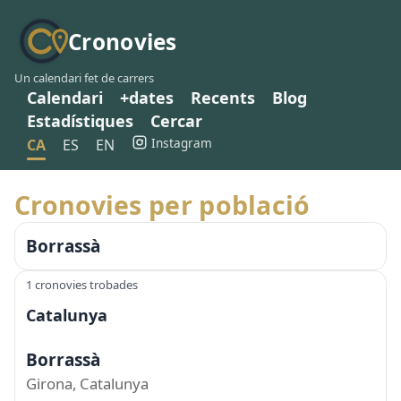
Cronovies
Un calendari fet de carrers
Calendari
+dates
Recents
Blog
Estadístiques
Cercar
Instagram
CA
ES
EN
Cronovies per població
Borrassà
1 cronovies trobades
Catalunya
Borrassà
Girona, Catalunya