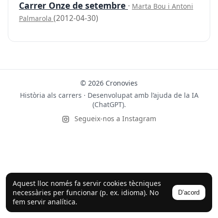
Carrer Onze de setembre
·
Marta Bou i Antoni
(2012-04-30)
Palmarola
© 2026 Cronovies
Història als carrers · Desenvolupat amb l’ajuda de la IA
(ChatGPT).
Segueix-nos a Instagram
Aquest lloc només fa servir cookies tècniques
necessàries per funcionar (p. ex. idioma). No
D’acord
fem servir analítica.