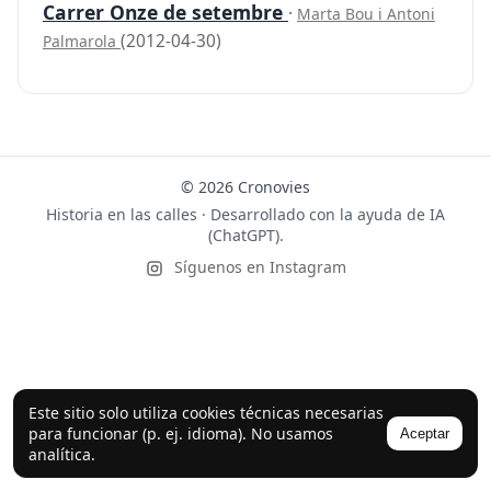
Carrer Onze de setembre
·
Marta Bou i Antoni
(2012-04-30)
Palmarola
© 2026 Cronovies
Historia en las calles · Desarrollado con la ayuda de IA
(ChatGPT).
Síguenos en Instagram
Este sitio solo utiliza cookies técnicas necesarias
para funcionar (p. ej. idioma). No usamos
Aceptar
analítica.