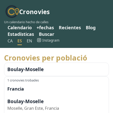
Cronovies
Un calendario hecho de calles
Calendario
+fechas
Recientes
Blog
Estadísticas
Buscar
Instagram
CA
ES
EN
Cronovies per població
Boulay-Moselle
1 cronovies trobades
Francia
Boulay-Moselle
Moselle, Gran Este, Francia