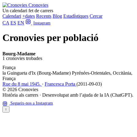
Cronovies
Un calendari fet de carrers
Calendari
+dates
Recents
Blog
Estadístiques
Cercar
CA
ES
EN
Instagram
Cronovies per població
Bourg-Madame
1 cronovies trobades
França
la Guingueta d'Ix (Bourg-Madame)
Pyrénées-Orientales, Occitània,
França
Rue du 8 mai 1945.
·
Francesca Porta
(2011-09-03)
© 2026 Cronovies
Història als carrers · Desenvolupat amb l’ajuda de la IA (ChatGPT).
Segueix-nos a Instagram
↑