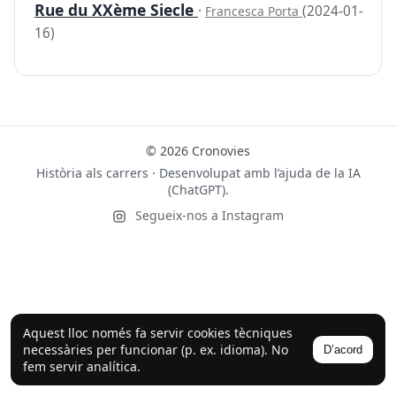
Rue du XXème Siecle
·
(2024-01-
Francesca Porta
16)
© 2026 Cronovies
Història als carrers · Desenvolupat amb l’ajuda de la IA
(ChatGPT).
Segueix-nos a Instagram
Aquest lloc només fa servir cookies tècniques
necessàries per funcionar (p. ex. idioma). No
D’acord
fem servir analítica.