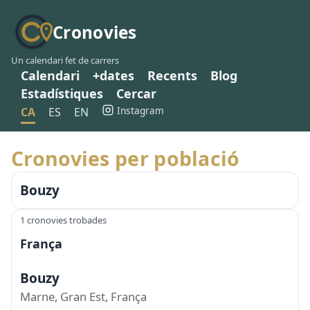
Cronovies
Un calendari fet de carrers
Calendari
+dates
Recents
Blog
Estadístiques
Cercar
Instagram
CA
ES
EN
Cronovies per població
Bouzy
1 cronovies trobades
França
Bouzy
Marne, Gran Est, França